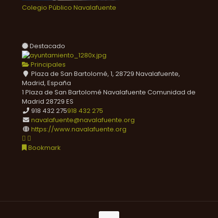
Colegio Público Navalafuente
Destacado
Principales
Plaza de San Bartolomé, 1, 28729 Navalafuente,
Madrid, España
1 Plaza de San Bartolomé
Navalafuente
Comunidad de
Madrid
28729
ES
918 432 275
918 432 275
navalafuente@navalafuente.org
https://www.navalafuente.org
Bookmark