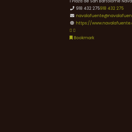
1 Plaza de San Bartolomé
Nava
918 432 275
918 432 275
navalafuente@navalafuent
https://www.navalafuente.
Bookmark