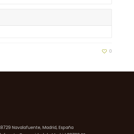
0
 28729 Navalafuente, Madrid, España