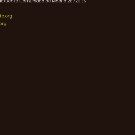
lafuente
Comunidad de Madrid
28729
ES
e.org
org