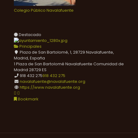
Colegio Público Navalafuente
Destacado
Principales
Plaza de San Bartolomé, 1, 28729 Navalafuente,
Madrid, España
1 Plaza de San Bartolomé
Navalafuente
Comunidad de
Madrid
28729
ES
918 432 275
918 432 275
navalafuente@navalafuente.org
https://www.navalafuente.org
Bookmark