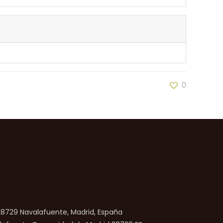
0
 28729 Navalafuente, Madrid, España