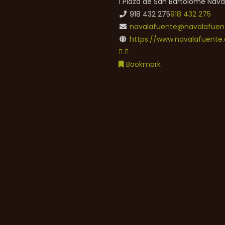
1 Plaza de San Bartolomé
Nava
918 432 275
918 432 275
navalafuente@navalafuent
https://www.navalafuente.
Bookmark