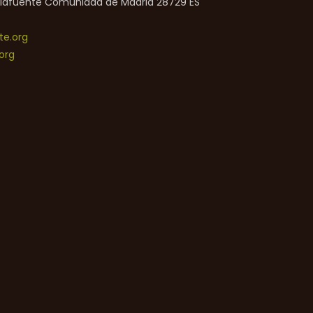
lafuente
Comunidad de Madrid
28729
ES
e.org
org