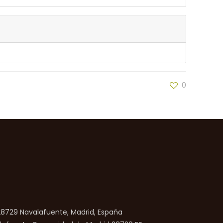
0
 28729 Navalafuente, Madrid, España