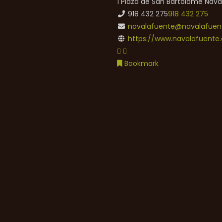
1 Plaza de San Bartolomé
Nava
918 432 275
918 432 275
navalafuente@navalafuent
https://www.navalafuente.
Bookmark