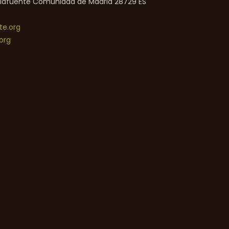
lafuente
Comunidad de Madrid
28729
ES
e.org
org