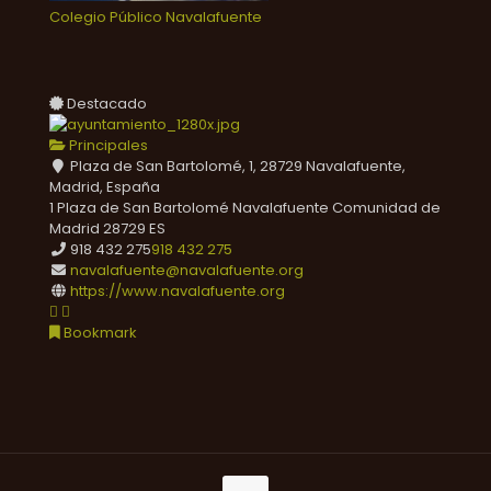
Colegio Público Navalafuente
Destacado
Principales
Plaza de San Bartolomé, 1, 28729 Navalafuente,
Madrid, España
1 Plaza de San Bartolomé
Navalafuente
Comunidad de
Madrid
28729
ES
918 432 275
918 432 275
navalafuente@navalafuente.org
https://www.navalafuente.org
Bookmark