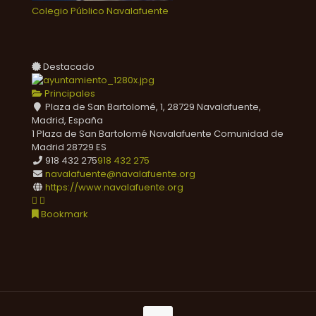
Colegio Público Navalafuente
Destacado
Principales
Plaza de San Bartolomé, 1, 28729 Navalafuente,
Madrid, España
1 Plaza de San Bartolomé
Navalafuente
Comunidad de
Madrid
28729
ES
918 432 275
918 432 275
navalafuente@navalafuente.org
https://www.navalafuente.org
Bookmark