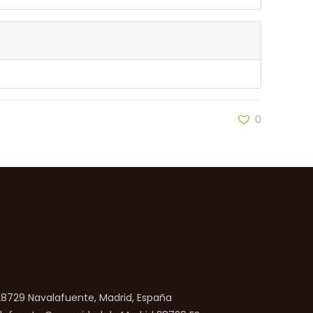
0
 28729 Navalafuente, Madrid, España