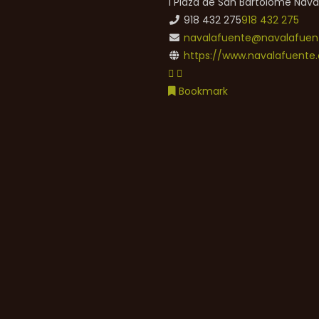
1 Plaza de San Bartolomé
Nava
918 432 275
918 432 275
navalafuente@navalafuent
https://www.navalafuente.
Bookmark