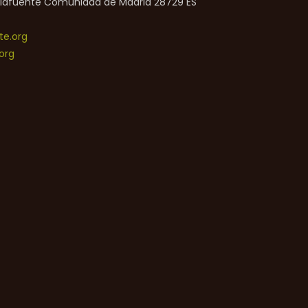
lafuente
Comunidad de Madrid
28729
ES
e.org
org