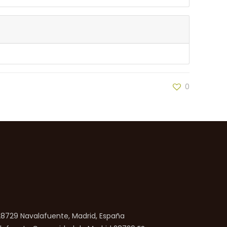
0
 28729 Navalafuente, Madrid, España