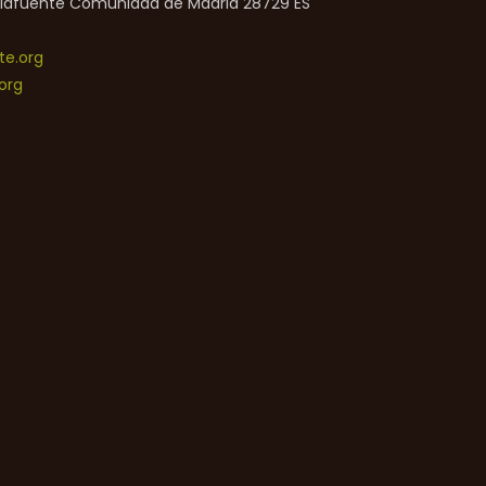
lafuente
Comunidad de Madrid
28729
ES
e.org
org