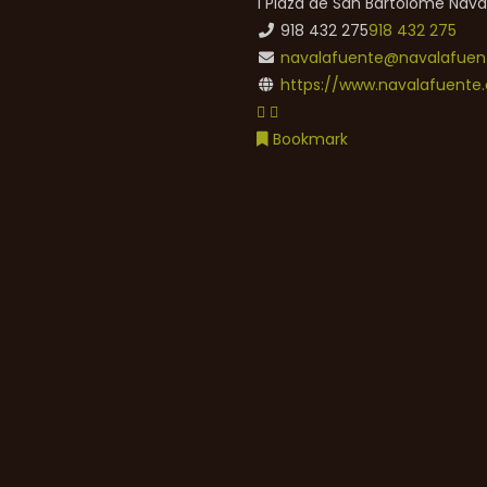
1 Plaza de San Bartolomé
Nava
918 432 275
918 432 275
navalafuente@navalafuent
https://www.navalafuente.
Bookmark