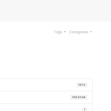
Tags
Categories
1074
136.32 KB
1