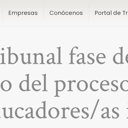
Empresas
Conócenos
Portal de 
ribunal fase 
do del proceso
ucadores/as 