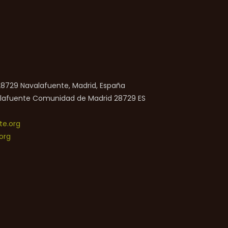
 28729 Navalafuente, Madrid, España
lafuente
Comunidad de Madrid
28729
ES
e.org
org