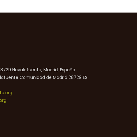
 28729 Navalafuente, Madrid, España
lafuente
Comunidad de Madrid
28729
ES
e.org
org