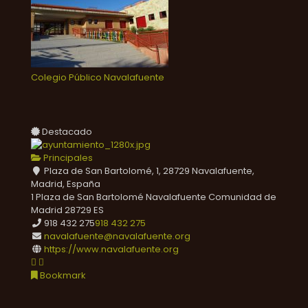
Colegio Público Navalafuente
Destacado
Principales
Plaza de San Bartolomé, 1, 28729 Navalafuente,
Madrid, España
1 Plaza de San Bartolomé
Navalafuente
Comunidad de
Madrid
28729
ES
918 432 275
918 432 275
navalafuente@navalafuente.org
https://www.navalafuente.org
Bookmark