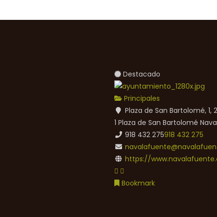
Destacado
Principales
Plaza de San Bartolomé, 1,
1 Plaza de San Bartolomé
Nava
918 432 275
918 432 275
navalafuente@navalafuent
https://www.navalafuente.
Bookmark