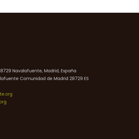
 28729 Navalafuente, Madrid, España
lafuente
Comunidad de Madrid
28729
ES
e.org
org