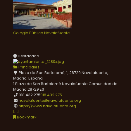
Colegio Público Navalafuente
Destacado
Principales
Plaza de San Bartolomé, 1, 28729 Navalafuente,
Madrid, España
1 Plaza de San Bartolomé
Navalafuente
Comunidad de
Madrid
28729
ES
918 432 275
918 432 275
navalafuente@navalafuente.org
https://www.navalafuente.org
Bookmark