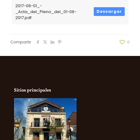
2017-06-01_-
_Acta_del_Pleno_del_01-06-
Descargar
2017.pdf
Compartir
0
Sitios principales