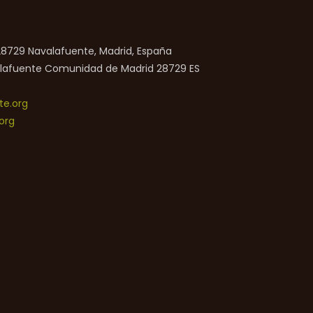
 28729 Navalafuente, Madrid, España
lafuente
Comunidad de Madrid
28729
ES
e.org
org