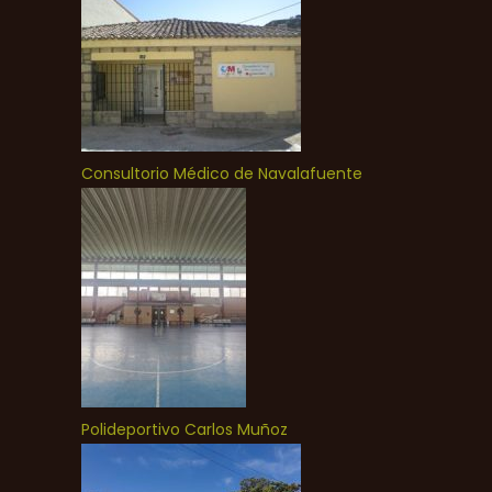
Consultorio Médico de Navalafuente
Polideportivo Carlos Muñoz