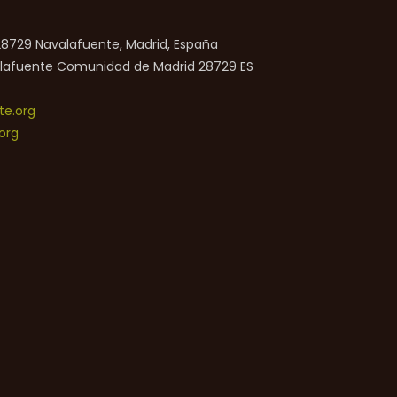
 28729 Navalafuente, Madrid, España
lafuente
Comunidad de Madrid
28729
ES
e.org
org