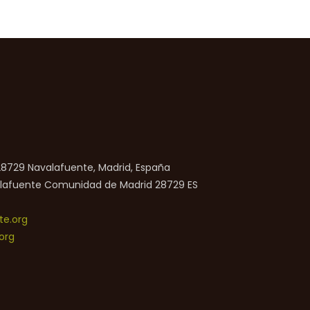
 28729 Navalafuente, Madrid, España
lafuente
Comunidad de Madrid
28729
ES
e.org
org