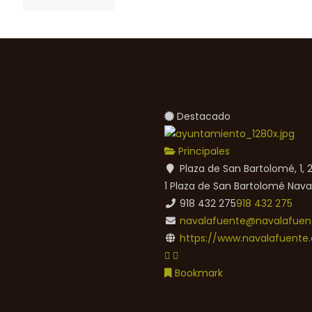
Destacado
Principales
Plaza de San Bartolomé, 1,
1 Plaza de San Bartolomé
Nava
918 432 275
918 432 275
navalafuente@navalafuent
https://www.navalafuente.
Bookmark