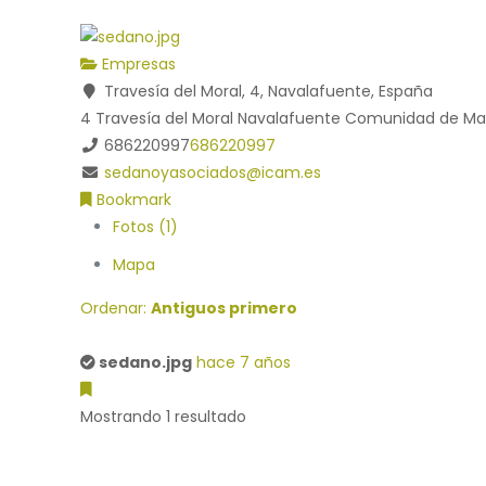
Empresas
Travesía del Moral, 4, Navalafuente, España
4 Travesía del Moral
Navalafuente
Comunidad de Ma
686220997
686220997
sedanoyasociados@icam.es
Bookmark
Fotos (1)
Mapa
Ordenar:
Antiguos primero
sedano.jpg
hace 7 años
Mostrando 1 resultado