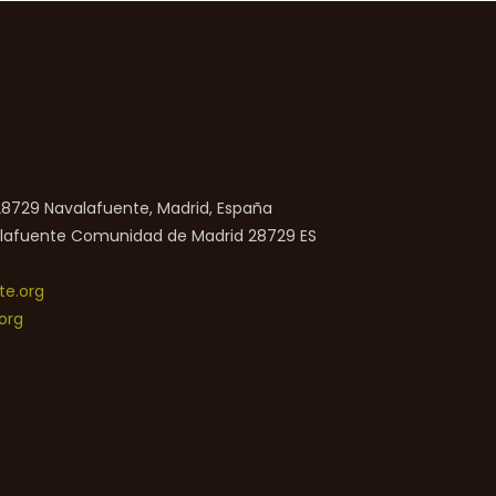
 28729 Navalafuente, Madrid, España
lafuente
Comunidad de Madrid
28729
ES
e.org
org