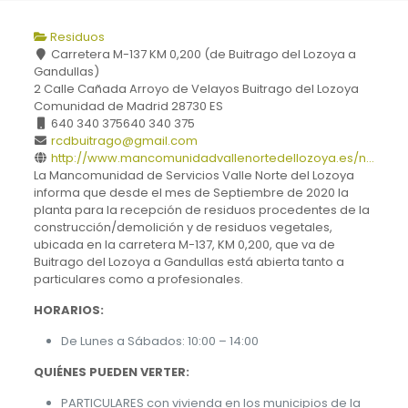
Residuos
Carretera M-137 KM 0,200 (de Buitrago del Lozoya a
Gandullas)
2 Calle Cañada Arroyo de Velayos
Buitrago del Lozoya
Comunidad de Madrid
28730
ES
640 340 375
640 340 375
rcdbuitrago@gmail.com
http://www.mancomunidadvallenortedellozoya.es/n...
La Mancomunidad de Servicios Valle Norte del Lozoya
informa que desde el mes de Septiembre de 2020 la
planta para la recepción de residuos procedentes de la
construcción/demolición y de residuos vegetales,
ubicada en la carretera M-137, KM 0,200, que va de
Buitrago del Lozoya a Gandullas está abierta tanto a
particulares como a profesionales.
HORARIOS:
De Lunes a Sábados: 10:00 – 14:00
QUIÉNES PUEDEN VERTER:
PARTICULARES con vivienda en los municipios de la