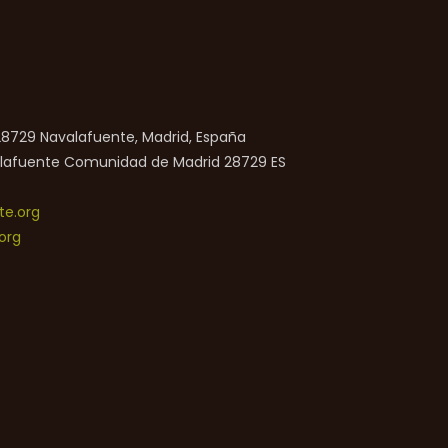
 28729 Navalafuente, Madrid, España
lafuente
Comunidad de Madrid
28729
ES
e.org
org