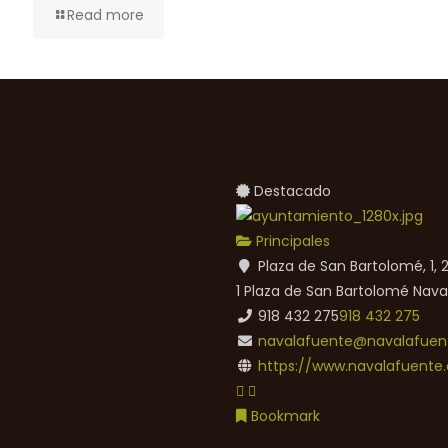
Read more
Destacado
Principales
Plaza de San Bartolomé, 1,
1 Plaza de San Bartolomé
Nava
918 432 275
918 432 275
navalafuente@navalafuent
https://www.navalafuente.
Bookmark