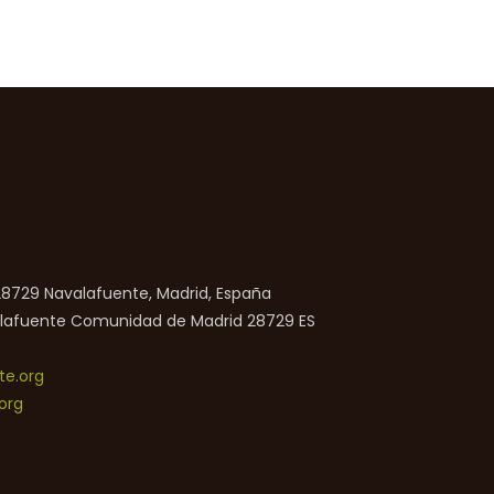
 28729 Navalafuente, Madrid, España
lafuente
Comunidad de Madrid
28729
ES
e.org
org