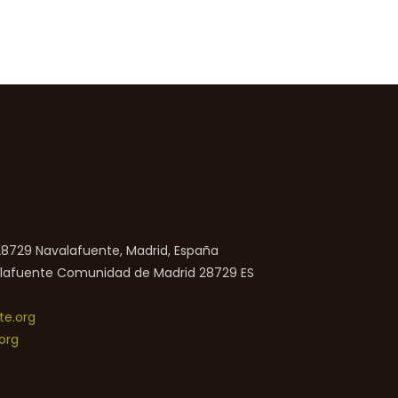
 28729 Navalafuente, Madrid, España
lafuente
Comunidad de Madrid
28729
ES
e.org
org