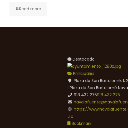
Read more
Destacado
Principales
Plaza de San Bartolomé, 1,
1 Plaza de San Bartolomé
Nava
918 432 275
918 432 275
navalafuente@navalafuent
https://www.navalafuente.
Bookmark