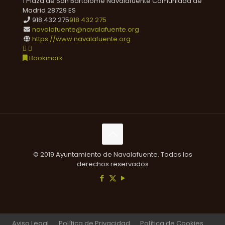
1 Plaza de San Bartolomé
Navalafuente
Comunidad de
Madrid
28729
ES
918 432 275
918 432 275
navalafuente@navalafuente.org
https://www.navalafuente.org
Bookmark
© 2019 Ayuntamiento de Navalafuente. Todos los
derechos reservados
Aviso Legal
Política de Privacidad
Política de Cookies