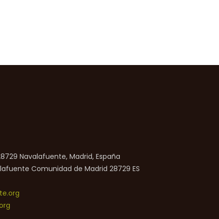
 28729 Navalafuente, Madrid, España
lafuente
Comunidad de Madrid
28729
ES
e.org
org