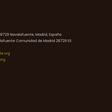
 28729 Navalafuente, Madrid, España
lafuente
Comunidad de Madrid
28729
ES
e.org
org