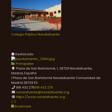
Colegio Público Navalafuente
Destacado
Principales
Plaza de San Bartolomé, 1, 28729 Navalafuente,
Madrid, España
1 Plaza de San Bartolomé
Navalafuente
Comunidad de
Madrid
28729
ES
918 432 275
918 432 275
navalafuente@navalafuente.org
https://www.navalafuente.org
Bookmark