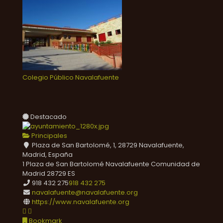
Colegio Público Navalafuente
Destacado
Principales
Plaza de San Bartolomé, 1, 28729 Navalafuente,
Madrid, España
1 Plaza de San Bartolomé
Navalafuente
Comunidad de
Madrid
28729
ES
918 432 275
918 432 275
navalafuente@navalafuente.org
https://www.navalafuente.org
Bookmark