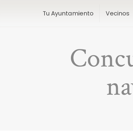
Tu Ayuntamiento
Vecinos
Concu
na