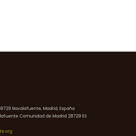
 28729 Navalafuente, Madrid, España
lafuente
Comunidad de Madrid
28729
ES
e.org