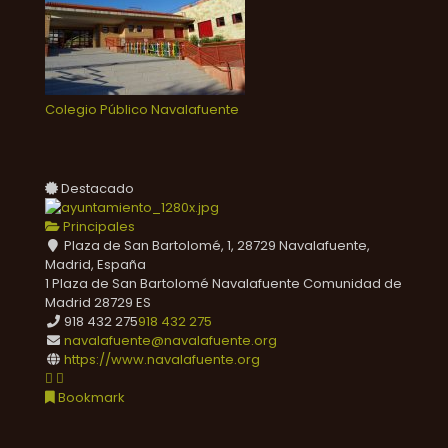
Colegio Público Navalafuente
Destacado
Principales
Plaza de San Bartolomé, 1, 28729 Navalafuente,
Madrid, España
1 Plaza de San Bartolomé
Navalafuente
Comunidad de
Madrid
28729
ES
918 432 275
918 432 275
navalafuente@navalafuente.org
https://www.navalafuente.org
Bookmark