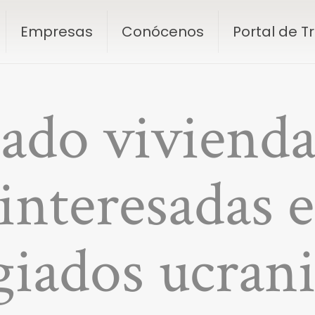
Empresas
Conócenos
Portal de 
do viviendas
 interesadas 
giados ucran