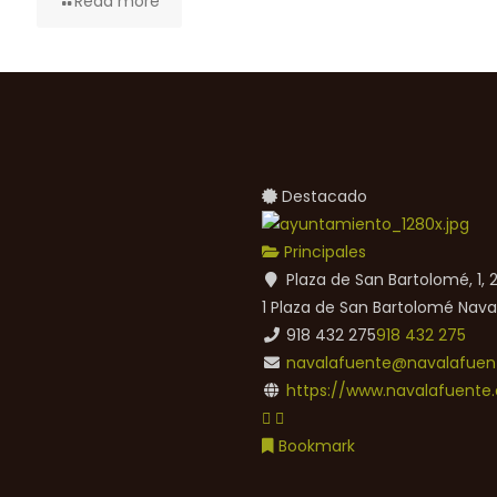
Read more
Destacado
Principales
Plaza de San Bartolomé, 1,
1 Plaza de San Bartolomé
Nava
918 432 275
918 432 275
navalafuente@navalafuent
https://www.navalafuente.
Bookmark