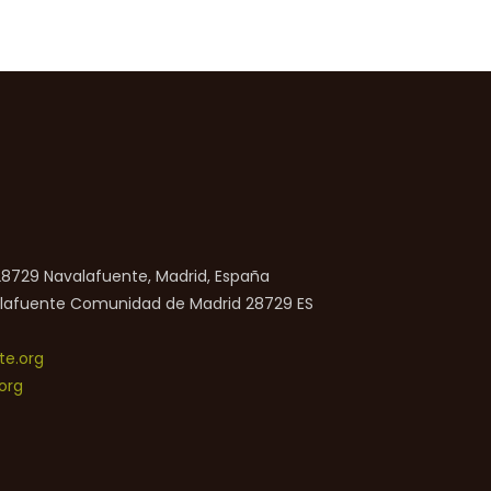
 28729 Navalafuente, Madrid, España
lafuente
Comunidad de Madrid
28729
ES
e.org
org