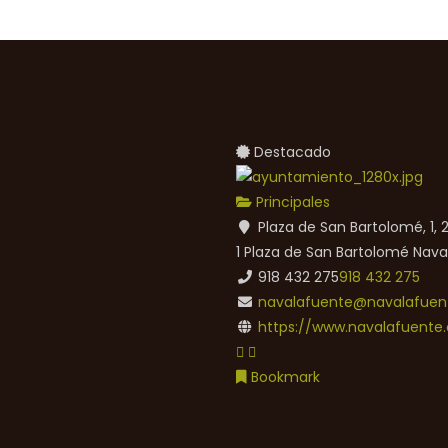
Destacado
Principales
Plaza de San Bartolomé, 1,
1 Plaza de San Bartolomé
Nava
918 432 275
918 432 275
navalafuente@navalafuent
https://www.navalafuente.
Bookmark