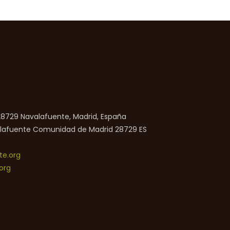
 28729 Navalafuente, Madrid, España
lafuente
Comunidad de Madrid
28729
ES
e.org
org