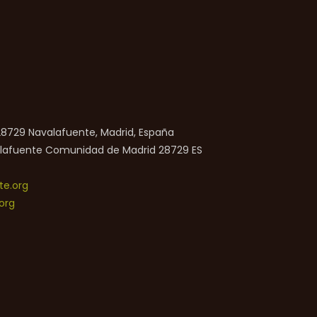
 28729 Navalafuente, Madrid, España
lafuente
Comunidad de Madrid
28729
ES
e.org
org