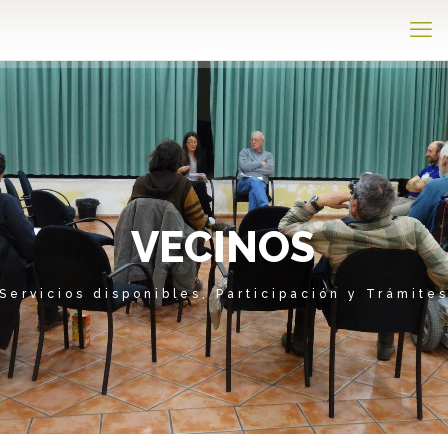
V
E
C
I
N
O
S
Servicios disponibles, Participación y Trámite