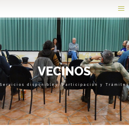
V
E
C
I
N
O
S
Servicios disponibles, Participación y Trámite