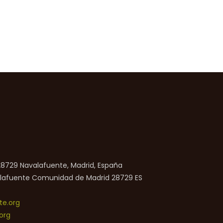
 28729 Navalafuente, Madrid, España
lafuente
Comunidad de Madrid
28729
ES
e.org
org