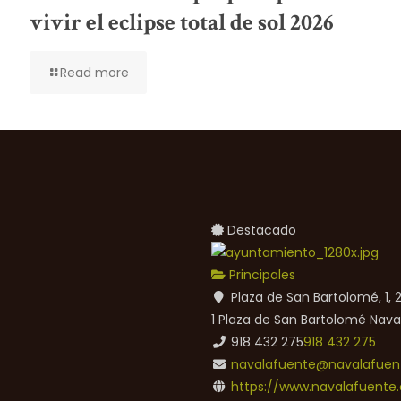
vivir el eclipse total de sol 2026
Read more
Destacado
Principales
Plaza de San Bartolomé, 1,
1 Plaza de San Bartolomé
Nava
918 432 275
918 432 275
navalafuente@navalafuent
https://www.navalafuente.