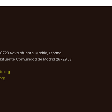
 28729 Navalafuente, Madrid, España
lafuente
Comunidad de Madrid
28729
ES
e.org
org