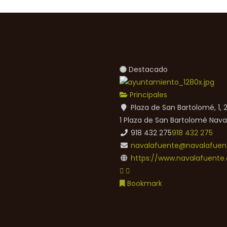
Destacado
Principales
Plaza de San Bartolomé, 1,
1 Plaza de San Bartolomé
Nava
918 432 275
918 432 275
navalafuente@navalafuent
https://www.navalafuente.
Bookmark