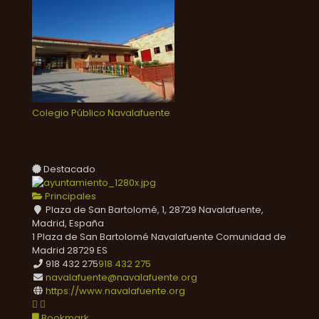
Colegio Público Navalafuente
Destacado
Principales
Plaza de San Bartolomé, 1, 28729 Navalafuente,
Madrid, España
1 Plaza de San Bartolomé
Navalafuente
Comunidad de
Madrid
28729
ES
918 432 275
918 432 275
navalafuente@navalafuente.org
https://www.navalafuente.org
Bookmark