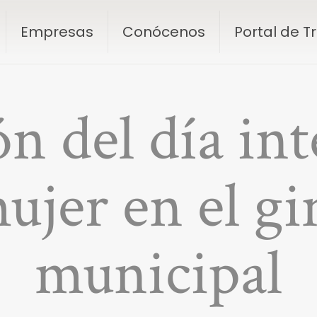
Empresas
Conócenos
Portal de 
n del día in
mujer en el g
municipal