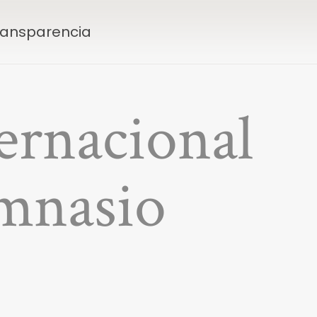
Transparencia
ternacional
imnasio