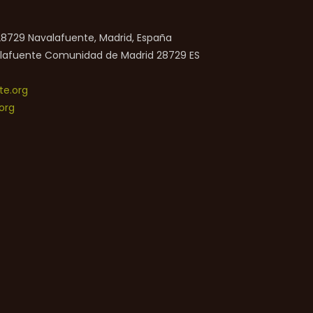
 28729 Navalafuente, Madrid, España
lafuente
Comunidad de Madrid
28729
ES
e.org
org