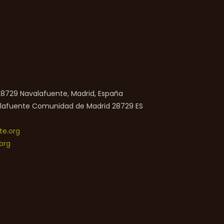
 28729 Navalafuente, Madrid, España
lafuente
Comunidad de Madrid
28729
ES
e.org
org