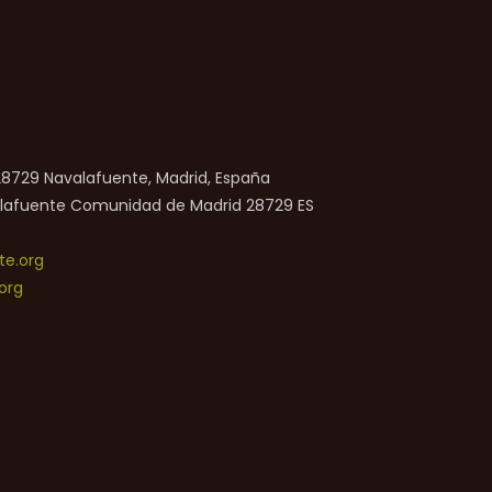
 28729 Navalafuente, Madrid, España
lafuente
Comunidad de Madrid
28729
ES
e.org
org