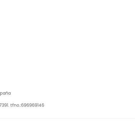
mpaña
7391. tfno.:696969146