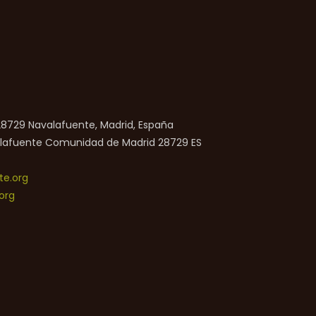
 28729 Navalafuente, Madrid, España
lafuente
Comunidad de Madrid
28729
ES
e.org
org