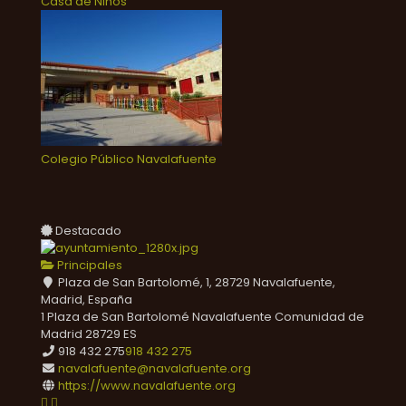
Casa de Niños
Colegio Público Navalafuente
Destacado
Principales
Plaza de San Bartolomé, 1, 28729 Navalafuente,
Madrid, España
1 Plaza de San Bartolomé
Navalafuente
Comunidad de
Madrid
28729
ES
918 432 275
918 432 275
navalafuente@navalafuente.org
https://www.navalafuente.org