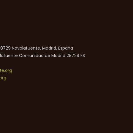
 28729 Navalafuente, Madrid, España
lafuente
Comunidad de Madrid
28729
ES
e.org
org