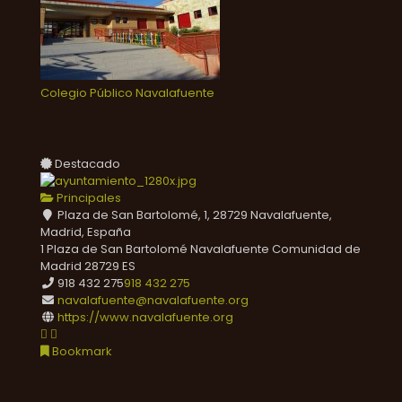
Colegio Público Navalafuente
Destacado
Principales
Plaza de San Bartolomé, 1, 28729 Navalafuente,
Madrid, España
1 Plaza de San Bartolomé
Navalafuente
Comunidad de
Madrid
28729
ES
918 432 275
918 432 275
navalafuente@navalafuente.org
https://www.navalafuente.org
Bookmark