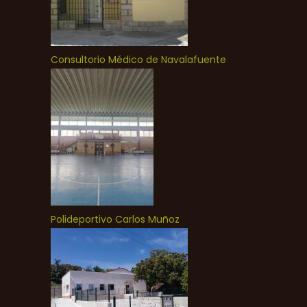
Consultorio Médico de Navalafuente
Polideportivo Carlos Muñoz