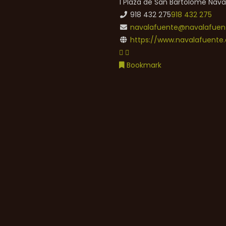
1 Plaza de San Bartolomé
Nava
918 432 275
918 432 275
navalafuente@navalafuent
https://www.navalafuente.
Bookmark