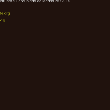
lafuente
Comunidad de Madrid
28729
ES
e.org
org