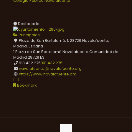
Colegio Público Navalafuente
Destacado
Principales
Plaza de San Bartolomé, 1, 28729 Navalafuente,
Madrid, España
1 Plaza de San Bartolomé
Navalafuente
Comunidad de
Madrid
28729
ES
918 432 275
918 432 275
navalafuente@navalafuente.org
https://www.navalafuente.org
Bookmark