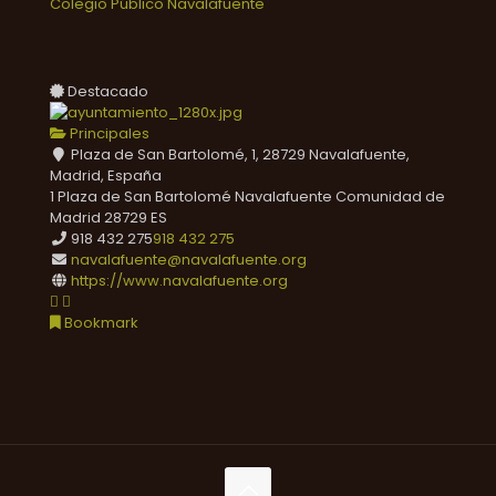
Colegio Público Navalafuente
Destacado
Principales
Plaza de San Bartolomé, 1, 28729 Navalafuente,
Madrid, España
1 Plaza de San Bartolomé
Navalafuente
Comunidad de
Madrid
28729
ES
918 432 275
918 432 275
navalafuente@navalafuente.org
https://www.navalafuente.org
Bookmark