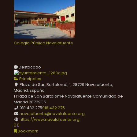
Colegio Público Navalafuente
Destacado
Principales
Plaza de San Bartolomé, 1, 28729 Navalafuente,
Madrid, España
1 Plaza de San Bartolomé
Navalafuente
Comunidad de
Madrid
28729
ES
918 432 275
918 432 275
navalafuente@navalafuente.org
https://www.navalafuente.org
Bookmark