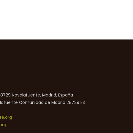
 28729 Navalafuente, Madrid, España
lafuente
Comunidad de Madrid
28729
ES
e.org
org